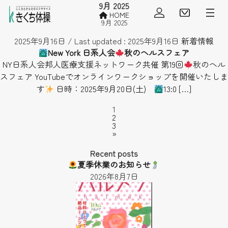
9月 2025
会員ログイン
見学・
HOME
9月 2025
2025年9月16日
/ Last updated :
2025年9月16日
新着情報
New York 日系人会
秋のヘルスフェア
NY日系人会邦人医療支援ネットワーク共催 第19回
秋のヘル
スフェア YouTubeでオンラインワークショップを開催いたしま
す
日時：2025年9月20日(土)
13:0 […]
Page
1
投
Page
2
稿
Page
3
の
»
ペ
Recent posts
ー
夏季休業のお知らせ
ジ
2026年8月7日
送
り