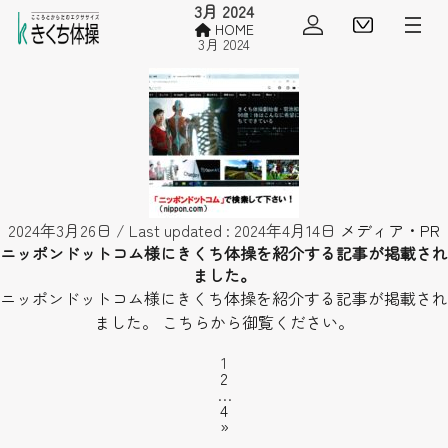
3月 2024
会員ログイン
見学・
HOME
3月 2024
2024年3月26日
/ Last updated :
2024年4月14日
メディア・PR
ニッポンドットコム様にきくち体操を紹介する記事が掲載され
ました。
ニッポンドットコム様にきくち体操を紹介する記事が掲載され
ました。 こちらから御覧ください。
Page
1
投
Page
2
稿
…
の
Page
4
»
ペ