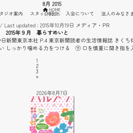
8月 2015
HOME
タジオ案内
スタッフ紹介
入会について
法人のみなさ
8月 2015
/ Last updated :
2015年10月19日
メディア・PR
2015年９月 暮らすめいと
中日新聞東京本社 P.4 東京新聞読者の生活情報誌 きくち
い しっかり噛める力をつける ㊦ 口を慎重に開き指を
Page
1
Page
2
Page
3
»
2026年8月7日