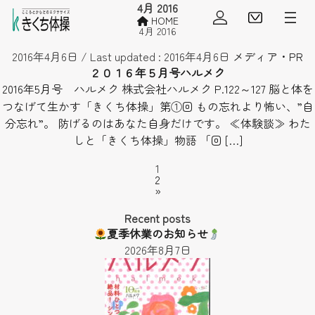
4月 2016
会員ログイン
見学・
HOME
4月 2016
2016年4月6日
/ Last updated :
2016年4月6日
メディア・PR
２０１６年５月号ハルメク
2016年5月号 ハルメク 株式会社ハルメク P.122～127 脳と体を
つなげて生かす「きくち体操」第①回 もの忘れより怖い、”自
分忘れ”。 防げるのはあなた自身だけです。 ≪体験談≫ わた
しと「きくち体操」物語 「回 […]
Page
1
投
Page
2
稿
»
の
ペ
Recent posts
ー
夏季休業のお知らせ
ジ
2026年8月7日
送
り