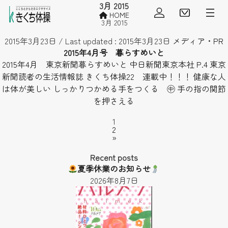
3月 2015
会員ログイン
見学・
HOME
3月 2015
2015年3月23日
/ Last updated :
2015年3月23日
メディア・PR
2015年4月号 暮らすめいと
2015年4月 東京新聞暮らすめいと 中日新聞東京本社 P.4 東京
新聞読者の生活情報誌 きくち体操22 連載中！！！ 健康な人
は体が美しい しっかりつかめる手をつくる ㊥ 手の指の関節
を押さえる
Page
1
投
Page
2
稿
»
の
ペ
Recent posts
ー
夏季休業のお知らせ
ジ
2026年8月7日
送
り