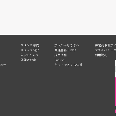
スタジオ案内
法人のみなさまへ
特定商取引法
スタッフ紹介
関連書籍・DVD
プライバシー
入会について
採用情報
利用規約
体験者の声
English
わせ
ネットできくち体操