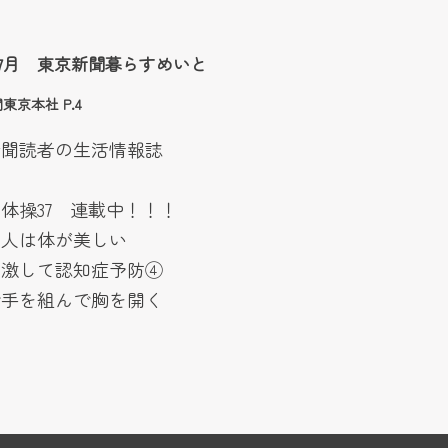
6年7月 東京新聞暮らすめいと
東京本社 P.4
新聞読者の生活情報誌
体操37 連載中！！！
な人は体が美しい
刺激して認知症予防④
で手を組んで胸を開く