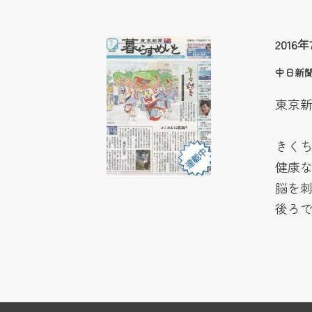
201
中日新聞
東京
きくち
健康
脳を
後ろ