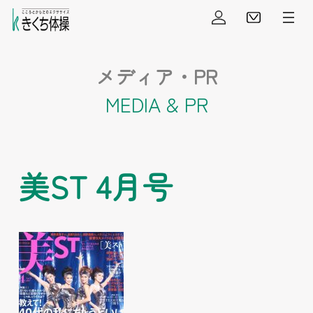
会員ログイン
見学・
メディア・PR
MEDIA & PR
美ST 4月号