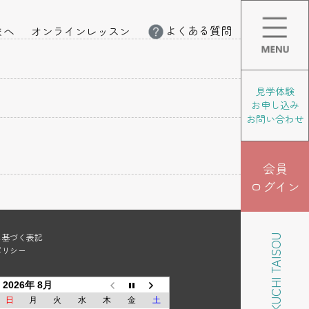
よくある質問
まへ
オンラインレッスン
見学体験
お申し込み
お問い合わせ
会員
ログイン
に基づく表記
KIKUCHI TAISOU
ポリシー
2026年 8月
日
月
火
水
木
金
土