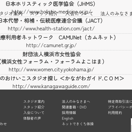
日本ホリスティック医学協会（JHMS）
http://www.holistic-medicine.or.jp/
タジオ案内
スタッフ紹介
入会について
法人のみなさ
日本代替・相補・伝統医療連合会議（JACT）
http://www.health-station.com/jact/
療利用者ネットワーク CAMUNet（カムネット）
http://camunet.gr.jp/
財団法人横浜市女性協会
（横浜女性フォーラム・フォーラムよこはま）
http://www.women.city.yokohama.jp/
のおけいこスタジオ探し ＜かながわガイド.ＣＯＭ＞
http://www.kanagawaguide.com/
スタジオ案内
法人のみなさまへ
特定商取引法
スタッフ紹介
関連書籍・DVD
プライバシー
入会について
採用情報
利用規約
体験者の声
English
わせ
ネットできくち体操