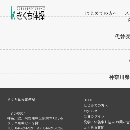
はじめての方へ
ス
代替医
神奈川県
きくち体操事務局
HOME
はじめての方へ
お知らせ
〒210-0007
会員ログイン
神奈川県川崎市川崎区駅前本町10-5
見学・体験申し込み お問い合
クリエ川崎ビル９階
よくある質問
TEL: 044-244-9211 FAX: 044-245-9266